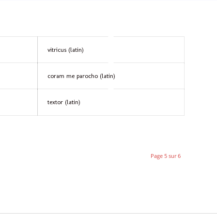
vitricus (latin)
coram me parocho (latin)
textor (latin)
Page 5 sur 6