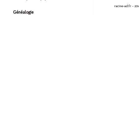
racine-ad.fr - 20
Généalogie