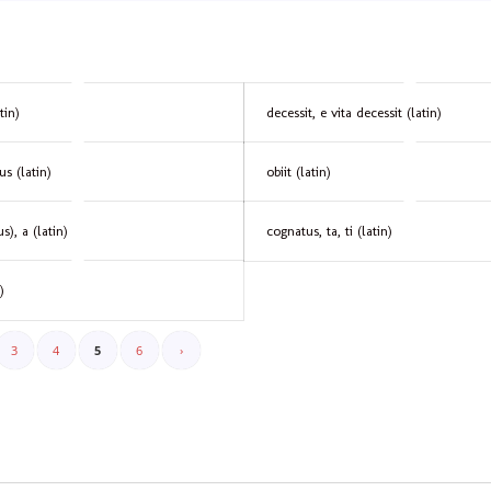
tin)
decessit, e vita decessit (latin)
us (latin)
obiit (latin)
s), a (latin)
cognatus, ta, ti (latin)
)
3
4
5
6
›