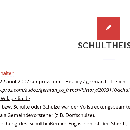
SCHULTHEI
halter
 22 août 2007 sur proz.com – History / german to french
w.proz.com/kudoz/german_to_french/history/2099110-schu
r Wikipedia.de
ß bzw. Schulte oder Schulze war der Vollstreckungsbeamt
 als Gemeindevorsteher (z.B. Dorfschulze).
echung des Schultheißen im Englischen ist der Sheriff; i