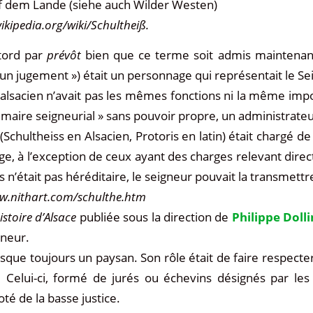
uf dem Lande (siehe auch Wilder Westen)
wikipedia.org/wiki/Schultheiß.
 tord par
prévôt
bien que ce terme soit admis maintenant, l
n jugement ») était un personnage qui représentait le Seig
alsacien n’avait pas les mêmes fonctions ni la même impor
 maire seigneurial » sans pouvoir propre, un administrate
Schultheiss en Alsacien, Protoris en latin) était chargé de la
age, à l’exception de ceux ayant des charges relevant dir
s n’était pas héréditaire, le seigneur pouvait la transmettre
w.nithart.com/schulthe.htm
histoire d’Alsace
publiée sous la direction de
Philippe Doll
gneur.
esque toujours un paysan. Son rôle était de faire respecter
. Celui-ci, formé de jurés ou échevins désignés par les 
té de la basse justice.