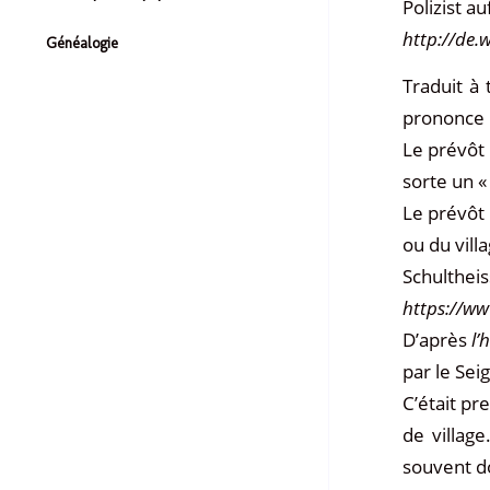
Polizist a
http://de.
Généalogie
Traduit à
prononce u
Le prévôt 
sorte un «
Le prévôt (
ou du vill
Schultheis
https://ww
D’après
l’
par le Sei
C’était pr
de village
souvent do